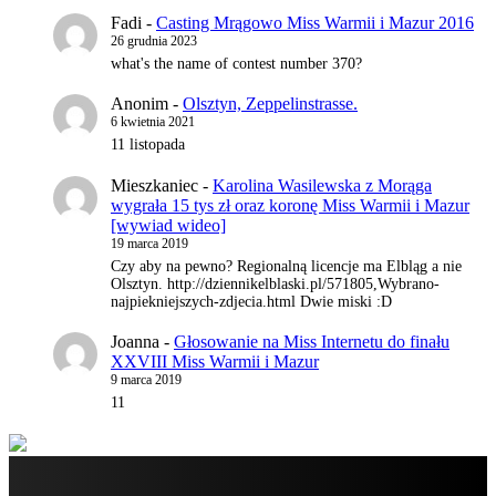
Fadi
-
Casting Mrągowo Miss Warmii i Mazur 2016
26 grudnia 2023
what's the name of contest number 370?
Anonim
-
Olsztyn, Zeppelinstrasse.
6 kwietnia 2021
11 listopada
Mieszkaniec
-
Karolina Wasilewska z Morąga
wygrała 15 tys zł oraz koronę Miss Warmii i Mazur
[wywiad wideo]
19 marca 2019
Czy aby na pewno? Regionalną licencje ma Elbląg a nie
Olsztyn. http://dziennikelblaski.pl/571805,Wybrano-
najpiekniejszych-zdjecia.html Dwie miski :D
Joanna
-
Głosowanie na Miss Internetu do finału
XXVIII Miss Warmii i Mazur
9 marca 2019
11