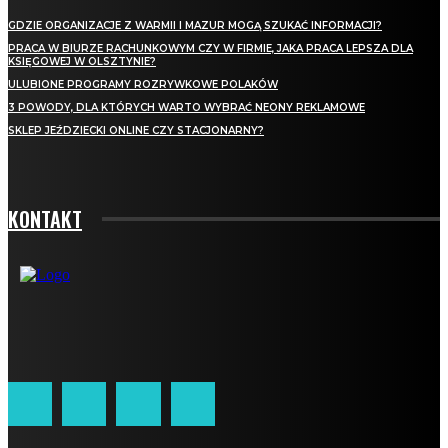
GDZIE ORGANIZACJE Z WARMII I MAZUR MOGĄ SZUKAĆ INFORMACJI?
PRACA W BIURZE RACHUNKOWYM CZY W FIRMIE, JAKA PRACA LEPSZA DLA
KSIĘGOWEJ W OLSZTYNIE?
ULUBIONE PROGRAMY ROZRYWKOWE POLAKÓW
3 POWODY, DLA KTÓRYCH WARTO WYBRAĆ NEONY REKLAMOWE
SKLEP JEŹDZIECKI ONLINE CZY STACJONARNY?
KONTAKT