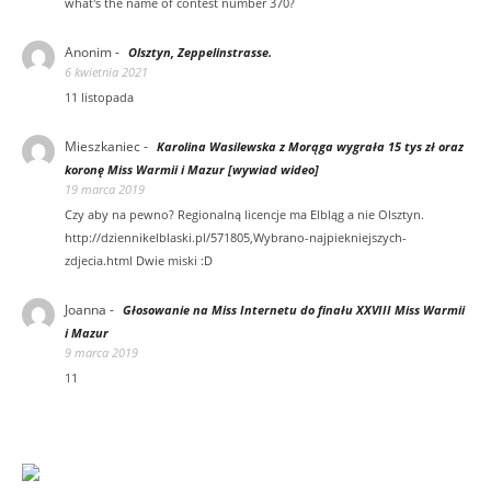
what's the name of contest number 370?
Anonim
-
Olsztyn, Zeppelinstrasse.
6 kwietnia 2021
11 listopada
Mieszkaniec
-
Karolina Wasilewska z Morąga wygrała 15 tys zł oraz
koronę Miss Warmii i Mazur [wywiad wideo]
19 marca 2019
Czy aby na pewno? Regionalną licencje ma Elbląg a nie Olsztyn.
http://dziennikelblaski.pl/571805,Wybrano-najpiekniejszych-
zdjecia.html Dwie miski :D
Joanna
-
Głosowanie na Miss Internetu do finału XXVIII Miss Warmii
i Mazur
9 marca 2019
11