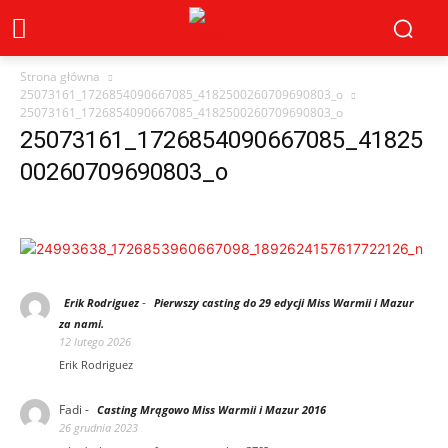
Strona główna
25073161_1726854090667085_4182500260709690803_o
25073161_1726854090667085_4182500260709690803_o
25073161_1726854090667085_41825
00260709690803_o
-
Erik Rodriguez
Pierwszy casting do 29 edycji Miss Warmii i Mazur
za nami.
12 lutego 2026
Erik Rodriguez
Fadi
-
Casting Mrągowo Miss Warmii i Mazur 2016
26 grudnia 2023