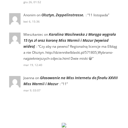
gru 26, 01:52
Olsztyn, Zeppelinstrasse.
Anonim
on
: “
11 listopada
”
kwi 6, 15:36
Karolina Wasilewska z Morąga wygrała
Mieszkaniec
on
15 tys zł oraz koronę Miss Warmii i Mazur [wywiad
wideo]
: “
Czy aby na pewno? Regionalną licencje ma Elbląg
a nie Olsztyn. http://dziennikelblaski.pl/571805,Wybrano-
najpiekniejszych-zdjecia.html Dwie miski 😀
”
mar 19, 12:40
Głosowanie na Miss Internetu do finału XXVIII
Joanna
on
Miss Warmii i Mazur
: “
11
”
mar 9, 03:07