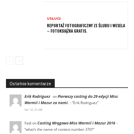
USŁUGI
REPORTAŻ FOTOGRAFICZNY ZE ŚLUBU I WESELA
– FOTOKSIĄŻKA GRATIS.
Ostatnie komentarze
Erik Rodriguez
Pierwszy casting do 29 edycji Miss
on
Warmii i Mazur za nami.
: “
Erik Rodriguez
”
lut 12, 21:46
Casting Mrągowo Miss Warmii i Mazur 2016
Fadi
on
:
“
what’s the name of contest number 370?
”