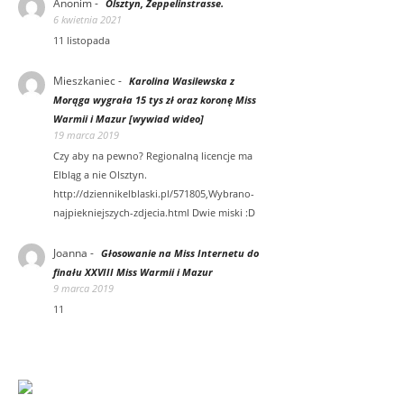
Anonim
-
Olsztyn, Zeppelinstrasse.
6 kwietnia 2021
11 listopada
Mieszkaniec
-
Karolina Wasilewska z
Morąga wygrała 15 tys zł oraz koronę Miss
Warmii i Mazur [wywiad wideo]
19 marca 2019
Czy aby na pewno? Regionalną licencje ma
Elbląg a nie Olsztyn.
http://dziennikelblaski.pl/571805,Wybrano-
najpiekniejszych-zdjecia.html Dwie miski :D
Joanna
-
Głosowanie na Miss Internetu do
finału XXVIII Miss Warmii i Mazur
9 marca 2019
11