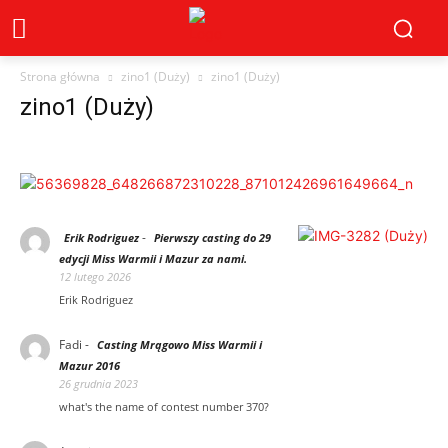
Strona główna
zino1 (Duży)
zino1 (Duży)
zino1 (Duży)
-
Erik Rodriguez
Pierwszy casting do 29
edycji Miss Warmii i Mazur za nami.
12 lutego 2026
Erik Rodriguez
Fadi
-
Casting Mrągowo Miss Warmii i
Mazur 2016
26 grudnia 2023
what's the name of contest number 370?