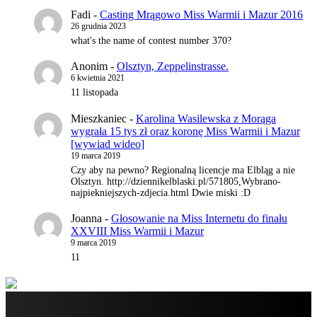
Fadi
-
Casting Mrągowo Miss Warmii i Mazur 2016
26 grudnia 2023
what's the name of contest number 370?
Anonim
-
Olsztyn, Zeppelinstrasse.
6 kwietnia 2021
11 listopada
Mieszkaniec
-
Karolina Wasilewska z Morąga
wygrała 15 tys zł oraz koronę Miss Warmii i Mazur
[wywiad wideo]
19 marca 2019
Czy aby na pewno? Regionalną licencje ma Elbląg a nie
Olsztyn. http://dziennikelblaski.pl/571805,Wybrano-
najpiekniejszych-zdjecia.html Dwie miski :D
Joanna
-
Głosowanie na Miss Internetu do finału
XXVIII Miss Warmii i Mazur
9 marca 2019
11