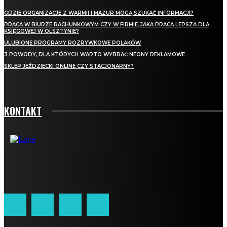
GDZIE ORGANIZACJE Z WARMII I MAZUR MOGĄ SZUKAĆ INFORMACJI?
PRACA W BIURZE RACHUNKOWYM CZY W FIRMIE, JAKA PRACA LEPSZA DLA
KSIĘGOWEJ W OLSZTYNIE?
ULUBIONE PROGRAMY ROZRYWKOWE POLAKÓW
3 POWODY, DLA KTÓRYCH WARTO WYBRAĆ NEONY REKLAMOWE
SKLEP JEŹDZIECKI ONLINE CZY STACJONARNY?
KONTAKT