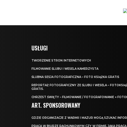
USŁUGI
TWORZENIE STRON INTERNETOWYCH
FILMOWANIE ŚLUBU I WESELA KAMERZYSTA
ŚLUBNA SESJA FOTOGRAFICZNA – FOTO KSIĄŻKA GRATIS
REPORTAŻ FOTOGRAFICZNY ZE ŚLUBU I WESELA – FOTOKSIĄ
GRATIS.
CHRZEST ŚWIĘTY – FILMOWANIE / FOTOGRAFOWANIE + FOTO
ART. SPONSOROWANY
GDZIE ORGANIZACJE Z WARMII I MAZUR MOGĄ SZUKAĆ INFOR
PRACA W BIURZE RACHUNKOWYM CZY W FIRMIE, JAKA PRACA