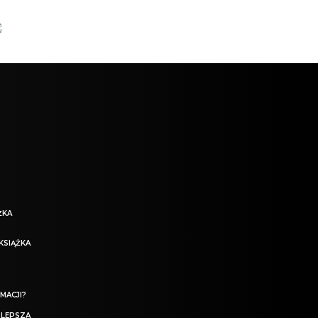
ŻKA
KSIĄŻKA
MACJI?
 LEPSZA