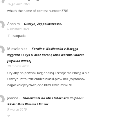
26 grudnia 2023
what's the name of contest number 370?
Anonim
-
Olsztyn, Zeppelinstrasse.
6 kwietnia 2021
11 listopada
Mieszkaniec
-
Karolina Wasilewska z Morąga
wygrała 15 tys zł oraz koronę Miss Warmii i Mazur
[wywiad wideo]
19 marca 2019
Czy aby na pewno? Regionalną licencje ma Elbląg a nie
Olsztyn. http://dziennikelblaski.pl/571805,Wybrano-
najpiekniejszych-zdjecia.html Dwie miski :D
Joanna
-
Głosowanie na Miss Internetu do finału
XXVIII Miss Warmii i Mazur
9 marca 2019
11