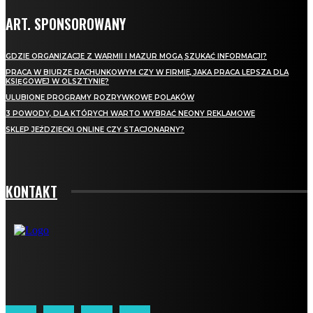
ART. SPONSOROWANY
GDZIE ORGANIZACJE Z WARMII I MAZUR MOGĄ SZUKAĆ INFORMACJI?
PRACA W BIURZE RACHUNKOWYM CZY W FIRMIE, JAKA PRACA LEPSZA DLA
KSIĘGOWEJ W OLSZTYNIE?
ULUBIONE PROGRAMY ROZRYWKOWE POLAKÓW
3 POWODY, DLA KTÓRYCH WARTO WYBRAĆ NEONY REKLAMOWE
SKLEP JEŹDZIECKI ONLINE CZY STACJONARNY?
KONTAKT