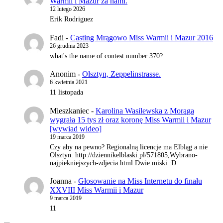
Warmii i Mazur za nami.
12 lutego 2026
Erik Rodriguez
Fadi
-
Casting Mrągowo Miss Warmii i Mazur 2016
26 grudnia 2023
what's the name of contest number 370?
Anonim
-
Olsztyn, Zeppelinstrasse.
6 kwietnia 2021
11 listopada
Mieszkaniec
-
Karolina Wasilewska z Morąga
wygrała 15 tys zł oraz koronę Miss Warmii i Mazur
[wywiad wideo]
19 marca 2019
Czy aby na pewno? Regionalną licencje ma Elbląg a nie
Olsztyn. http://dziennikelblaski.pl/571805,Wybrano-
najpiekniejszych-zdjecia.html Dwie miski :D
Joanna
-
Głosowanie na Miss Internetu do finału
XXVIII Miss Warmii i Mazur
9 marca 2019
11