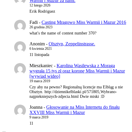
Warmii i Mazur za nami.
12 lutego 2026
Erik Rodriguez
Fadi
-
Casting Mrągowo Miss Warmii i Mazur 2016
26 grudnia 2023
what's the name of contest number 370?
Anonim
-
Olsztyn, Zeppelinstrasse.
6 kwietnia 2021
11 listopada
Mieszkaniec
-
Karolina Wasilewska z Morąga
wygrała 15 tys zł oraz koronę Miss Warmii i Mazur
[wywiad wideo]
19 marca 2019
Czy aby na pewno? Regionalną licencje ma Elbląg a nie
Olsztyn. http://dziennikelblaski.pl/571805,Wybrano-
najpiekniejszych-zdjecia.html Dwie miski :D
Joanna
-
Głosowanie na Miss Internetu do finału
XXVIII Miss Warmii i Mazur
9 marca 2019
11