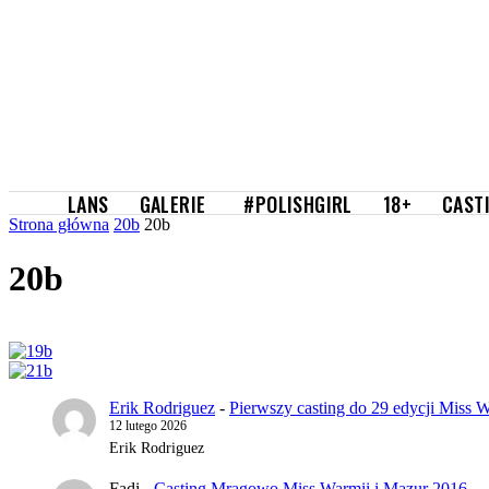
GALERIE
LANS
#POLISHGIRL
18+
CAST
Strona główna
20b
20b
20b
Erik Rodriguez
-
Pierwszy casting do 29 edycji Miss W
12 lutego 2026
Erik Rodriguez
Fadi
-
Casting Mrągowo Miss Warmii i Mazur 2016