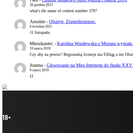
26 grudnia 2023
what's the name of contest number 370?
Anonim
-
Olsztyn, Zeppelinstrasse.
6 kwietnia 2021
11 listopada
Mieszkaniec
-
Karolina Wasilewska z Morąga wygrała 
19 marca 2019
Czy aby na pewno? Regionalną licencje ma Elbląg a nie Olszt
Joanna
-
Głosowanie na Miss Internetu do finału XXV
9 marca 2019
11
18+