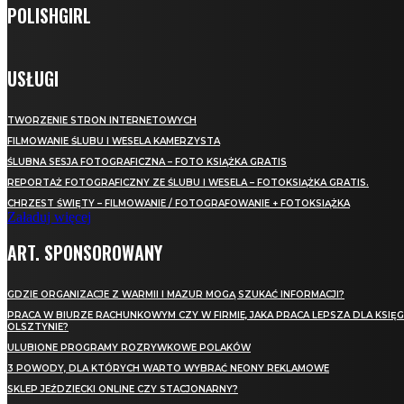
POLISHGIRL
USŁUGI
TWORZENIE STRON INTERNETOWYCH
FILMOWANIE ŚLUBU I WESELA KAMERZYSTA
ŚLUBNA SESJA FOTOGRAFICZNA – FOTO KSIĄŻKA GRATIS
REPORTAŻ FOTOGRAFICZNY ZE ŚLUBU I WESELA – FOTOKSIĄŻKA GRATIS.
CHRZEST ŚWIĘTY – FILMOWANIE / FOTOGRAFOWANIE + FOTOKSIĄŻKA
Załaduj więcej
ART. SPONSOROWANY
GDZIE ORGANIZACJE Z WARMII I MAZUR MOGĄ SZUKAĆ INFORMACJI?
PRACA W BIURZE RACHUNKOWYM CZY W FIRMIE, JAKA PRACA LEPSZA DLA KSIĘ
OLSZTYNIE?
ULUBIONE PROGRAMY ROZRYWKOWE POLAKÓW
3 POWODY, DLA KTÓRYCH WARTO WYBRAĆ NEONY REKLAMOWE
SKLEP JEŹDZIECKI ONLINE CZY STACJONARNY?