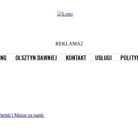
REKLAMA2
ING
OLSZTYN DAWNIEJ
KONTAKT
USŁUGI
POLITY
armii i Mazur za nami.