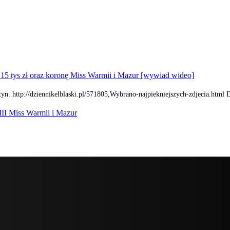
15 tys zł oraz koronę Miss Warmii i Mazur [wywiad wideo]
yn. http://dziennikelblaski.pl/571805,Wybrano-najpiekniejszych-zdjecia.html 
III Miss Warmii i Mazur