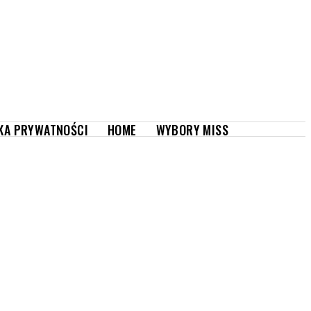
WYBORY MISS
KA PRYWATNOŚCI
HOME