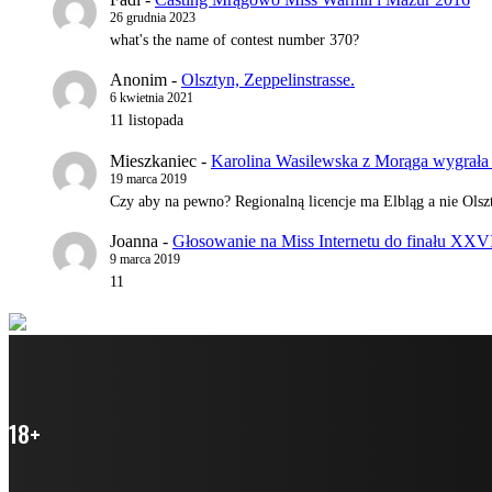
26 grudnia 2023
what's the name of contest number 370?
Anonim
-
Olsztyn, Zeppelinstrasse.
6 kwietnia 2021
11 listopada
Mieszkaniec
-
Karolina Wasilewska z Morąga wygrała 
19 marca 2019
Czy aby na pewno? Regionalną licencje ma Elbląg a nie Olszt
Joanna
-
Głosowanie na Miss Internetu do finału XXV
9 marca 2019
11
18+