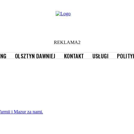
REKLAMA2
ING
OLSZTYN DAWNIEJ
KONTAKT
USŁUGI
POLITY
armii i Mazur za nami.