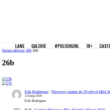
GALERIE
LANS
#POLISHGIRL
18+
CAST
Strona główna
26b
26b
26b
Erik Rodriguez
-
Pierwszy casting do 29 edycji Miss W
12 lutego 2026
Erik Rodriguez
Fadi
-
Casting Mrągowo Miss Warmii i Mazur 2016