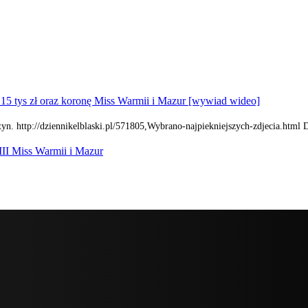
15 tys zł oraz koronę Miss Warmii i Mazur [wywiad wideo]
yn. http://dziennikelblaski.pl/571805,Wybrano-najpiekniejszych-zdjecia.html 
III Miss Warmii i Mazur