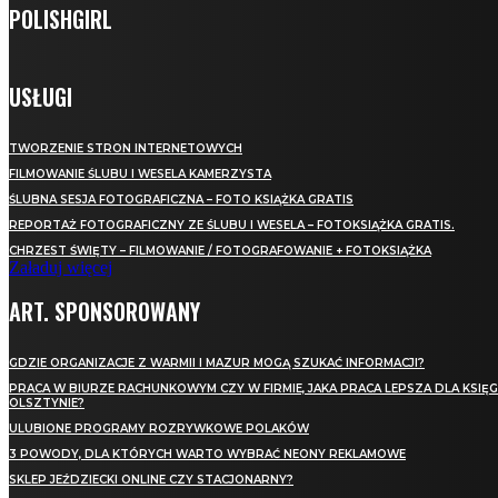
POLISHGIRL
USŁUGI
TWORZENIE STRON INTERNETOWYCH
FILMOWANIE ŚLUBU I WESELA KAMERZYSTA
ŚLUBNA SESJA FOTOGRAFICZNA – FOTO KSIĄŻKA GRATIS
REPORTAŻ FOTOGRAFICZNY ZE ŚLUBU I WESELA – FOTOKSIĄŻKA GRATIS.
CHRZEST ŚWIĘTY – FILMOWANIE / FOTOGRAFOWANIE + FOTOKSIĄŻKA
Załaduj więcej
ART. SPONSOROWANY
GDZIE ORGANIZACJE Z WARMII I MAZUR MOGĄ SZUKAĆ INFORMACJI?
PRACA W BIURZE RACHUNKOWYM CZY W FIRMIE, JAKA PRACA LEPSZA DLA KSIĘ
OLSZTYNIE?
ULUBIONE PROGRAMY ROZRYWKOWE POLAKÓW
3 POWODY, DLA KTÓRYCH WARTO WYBRAĆ NEONY REKLAMOWE
SKLEP JEŹDZIECKI ONLINE CZY STACJONARNY?