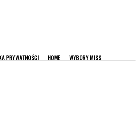
WYBORY MISS
KA PRYWATNOŚCI
HOME