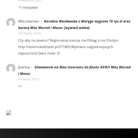
6 kwietnia 2021
11 listopada
Mieszkaniec
-
Karolina Wasilewska z Morąga wygrała 15 tys zł oraz
koronę Miss Warmii i Mazur [wywiad wideo]
19 marca 2019
Czy aby na pewno? Regionalną licencje ma Elbląg a nie Olsztyn.
http://dziennikelblaski.pl/571805,Wybrano-najpiekniejszych-
zdjecia.html Dwie miski :D
Joanna
-
Głosowanie na Miss Internetu do finału XXVIII Miss Warmii
i Mazur
9 marca 2019
11