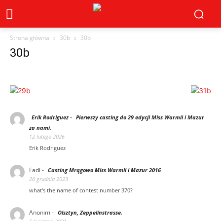
Strona główna
30b
30b
30b
-
Erik Rodriguez
Pierwszy casting do 29 edycji Miss Warmii i Mazur
za nami.
12 lutego 2026
Erik Rodriguez
Fadi
-
Casting Mrągowo Miss Warmii i Mazur 2016
26 grudnia 2023
what's the name of contest number 370?
Anonim
-
Olsztyn, Zeppelinstrasse.