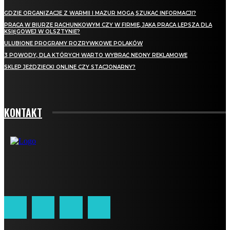
GDZIE ORGANIZACJE Z WARMII I MAZUR MOGĄ SZUKAĆ INFORMACJI?
PRACA W BIURZE RACHUNKOWYM CZY W FIRMIE, JAKA PRACA LEPSZA DLA
KSIĘGOWEJ W OLSZTYNIE?
ULUBIONE PROGRAMY ROZRYWKOWE POLAKÓW
3 POWODY, DLA KTÓRYCH WARTO WYBRAĆ NEONY REKLAMOWE
SKLEP JEŹDZIECKI ONLINE CZY STACJONARNY?
KONTAKT