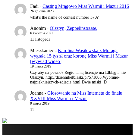
Fadi
-
Casting Mrągowo Miss Warmii i Mazur 2016
26 grudnia 2023
what's the name of contest number 370?
Anonim
-
Olsztyn, Zeppelinstrasse.
6 kwietnia 2021
11 listopada
Mieszkaniec
-
Karolina Wasilewska z Morąga
wygrała 15 tys zł oraz koronę Miss Warmii i Mazur
[wywiad wideo]
19 marca 2019
Czy aby na pewno? Regionalną licencje ma Elbląg a nie
Olsztyn. http://dziennikelblaski.pl/571805,Wybrano-
najpiekniejszych-zdjecia.html Dwie miski :D
Joanna
-
Głosowanie na Miss Internetu do finału
XXVIII Miss Warmii i Mazur
9 marca 2019
11