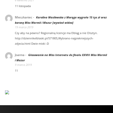
6 kwietnia 2021
11 listopada
Mieszkaniec
-
Karolina Wasilewska z Morąga wygrała 15 tys zł oraz
koronę Miss Warmii i Mazur [wywiad wideo]
19 marca 2019
Czy aby na pewno? Regionalną licencje ma Elbląg a nie Olsztyn.
http://dziennikelblaski.pl/571805,Wybrano-najpiekniejszych-
zdjecia.html Dwie miski :D
Joanna
-
Głosowanie na Miss Internetu do finału XXVIII Miss Warmii
i Mazur
9 marca 2019
11