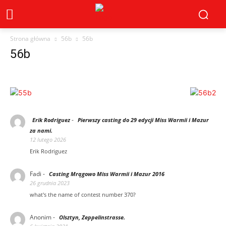
Strona główna
56b
56b
56b
-
Erik Rodriguez
Pierwszy casting do 29 edycji Miss Warmii i Mazur
za nami.
12 lutego 2026
Erik Rodriguez
Fadi
-
Casting Mrągowo Miss Warmii i Mazur 2016
26 grudnia 2023
what's the name of contest number 370?
Anonim
-
Olsztyn, Zeppelinstrasse.