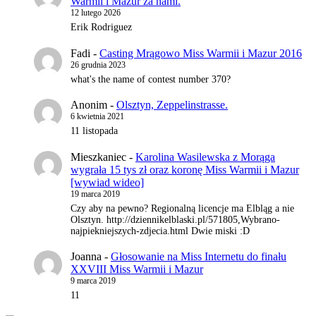
Warmii i Mazur za nami.
12 lutego 2026
Erik Rodriguez
Fadi
-
Casting Mrągowo Miss Warmii i Mazur 2016
26 grudnia 2023
what's the name of contest number 370?
Anonim
-
Olsztyn, Zeppelinstrasse.
6 kwietnia 2021
11 listopada
Mieszkaniec
-
Karolina Wasilewska z Morąga
wygrała 15 tys zł oraz koronę Miss Warmii i Mazur
[wywiad wideo]
19 marca 2019
Czy aby na pewno? Regionalną licencje ma Elbląg a nie
Olsztyn. http://dziennikelblaski.pl/571805,Wybrano-
najpiekniejszych-zdjecia.html Dwie miski :D
Joanna
-
Głosowanie na Miss Internetu do finału
XXVIII Miss Warmii i Mazur
9 marca 2019
11