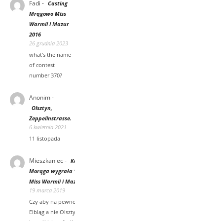
Fadi
-
Casting
Mrągowo Miss
Warmii i Mazur
2016
26 grudnia 2023
what's the name
of contest
number 370?
Anonim
-
Olsztyn,
Zeppelinstrasse.
6 kwietnia 2021
11 listopada
Mieszkaniec
-
Karolina Wasilewska z
Morąga wygrała 15 tys zł oraz koronę
Miss Warmii i Mazur [wywiad wideo]
19 marca 2019
Czy aby na pewno? Regionalną licencje ma
Elbląg a nie Olsztyn.