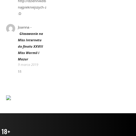
http://dziennikelblaski.pl/571805,Wybrano-
najpiekniejszych-zdjecia.html Dwie miski
:D
Joanna
-
Głosowanie na
Miss Internetu
do finału XXVIII
Miss Warmii i
Mazur
9 marca 2019
11
18+