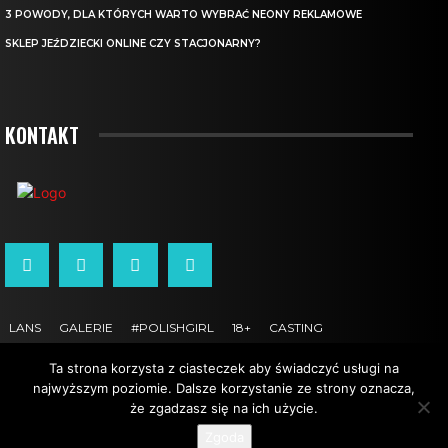
3 POWODY, DLA KTÓRYCH WARTO WYBRAĆ NEONY REKLAMOWE
SKLEP JEŹDZIECKI ONLINE CZY STACJONARNY?
KONTAKT
LANS
GALERIE
#POLISHGIRL
18+
CASTING
Ta strona korzysta z ciasteczek aby świadczyć usługi na
OLSZTYN DAWNIEJ
KONTAKT
USŁUGI
Strona używa plików cookie. Korzystanie ze strony oznacza
najwyższym poziomie. Dalsze korzystanie ze strony oznacza,
zgodę na zapisywanie plików cookie.
że zgadzasz się na ich użycie.
Akceptuję
POLITYKA PRYWATNOŚCI
HOME
WYBORY MISS
Zgoda
Opuść stronę
Szczegóły