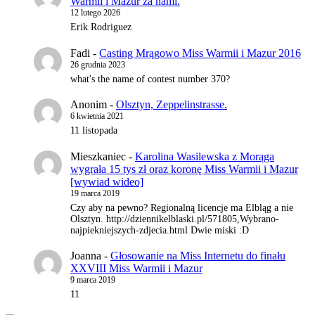
Warmii i Mazur za nami.
12 lutego 2026
Erik Rodriguez
Fadi
-
Casting Mrągowo Miss Warmii i Mazur 2016
26 grudnia 2023
what's the name of contest number 370?
Anonim
-
Olsztyn, Zeppelinstrasse.
6 kwietnia 2021
11 listopada
Mieszkaniec
-
Karolina Wasilewska z Morąga
wygrała 15 tys zł oraz koronę Miss Warmii i Mazur
[wywiad wideo]
19 marca 2019
Czy aby na pewno? Regionalną licencje ma Elbląg a nie
Olsztyn. http://dziennikelblaski.pl/571805,Wybrano-
najpiekniejszych-zdjecia.html Dwie miski :D
Joanna
-
Głosowanie na Miss Internetu do finału
XXVIII Miss Warmii i Mazur
9 marca 2019
11