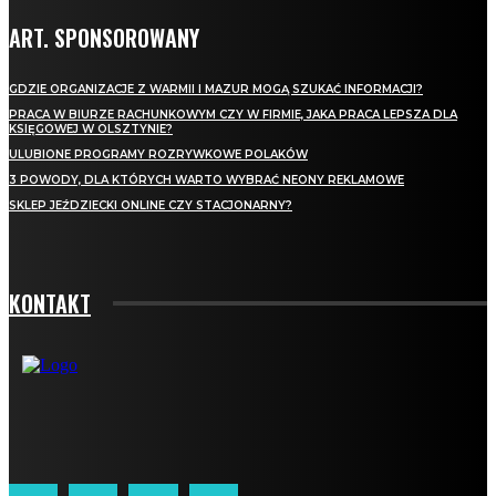
ART. SPONSOROWANY
GDZIE ORGANIZACJE Z WARMII I MAZUR MOGĄ SZUKAĆ INFORMACJI?
PRACA W BIURZE RACHUNKOWYM CZY W FIRMIE, JAKA PRACA LEPSZA DLA
KSIĘGOWEJ W OLSZTYNIE?
ULUBIONE PROGRAMY ROZRYWKOWE POLAKÓW
3 POWODY, DLA KTÓRYCH WARTO WYBRAĆ NEONY REKLAMOWE
SKLEP JEŹDZIECKI ONLINE CZY STACJONARNY?
KONTAKT