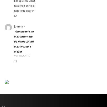
Elbląg a nie Olsztyn.
http://dziennikelblaski.pl/571805,Wybrano-
najpiekniejszych-zdjecia.html Dwie miski
:D
Joanna
-
Głosowanie na
Miss Internetu
do finału XXVIII
Miss Warmii i
Mazur
9 marca 2019
11