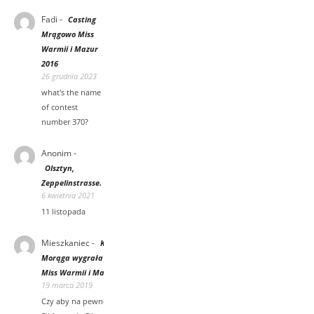
Fadi
-
Casting
Mrągowo Miss
Warmii i Mazur
2016
26 grudnia 2023
what's the name
of contest
number 370?
Anonim
-
Olsztyn,
Zeppelinstrasse.
6 kwietnia 2021
11 listopada
Mieszkaniec
-
Karolina Wasilewska z
Morąga wygrała 15 tys zł oraz koronę
Miss Warmii i Mazur [wywiad wideo]
19 marca 2019
Czy aby na pewno? Regionalną licencje ma