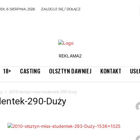
K, 6 SIERPNIA, 2026
ZALOGUJ SIĘ / DOŁĄCZ
REKLAMA2
18+
CASTING
OLSZTYN DAWNIEJ
KONTAKT
USŁ
̇y
2010-olsztyn-miss-studentek-290-Duży
dentek-290-Duży