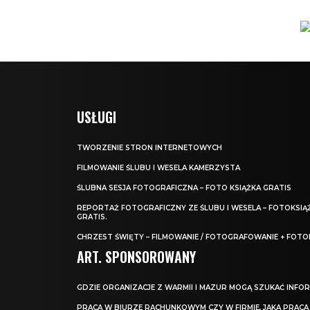
USŁUGI
TWORZENIE STRON INTERNETOWYCH
FILMOWANIE ŚLUBU I WESELA KAMERZYSTA
ŚLUBNA SESJA FOTOGRAFICZNA – FOTO KSIĄŻKA GRATIS
REPORTAŻ FOTOGRAFICZNY ZE ŚLUBU I WESELA – FOTOKSIĄ
GRATIS.
CHRZEST ŚWIĘTY – FILMOWANIE / FOTOGRAFOWANIE + FOTO
ART. SPONSOROWANY
GDZIE ORGANIZACJE Z WARMII I MAZUR MOGĄ SZUKAĆ INFOR
PRACA W BIURZE RACHUNKOWYM CZY W FIRMIE, JAKA PRACA