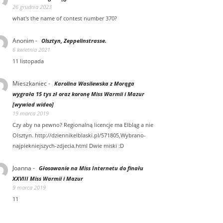
26 grudnia 2023
what's the name of contest number 370?
Anonim
-
Olsztyn, Zeppelinstrasse.
6 kwietnia 2021
11 listopada
Mieszkaniec
-
Karolina Wasilewska z Morąga
wygrała 15 tys zł oraz koronę Miss Warmii i Mazur
[wywiad wideo]
19 marca 2019
Czy aby na pewno? Regionalną licencje ma Elbląg a nie
Olsztyn. http://dziennikelblaski.pl/571805,Wybrano-
najpiekniejszych-zdjecia.html Dwie miski :D
Joanna
-
Głosowanie na Miss Internetu do finału
XXVIII Miss Warmii i Mazur
9 marca 2019
11