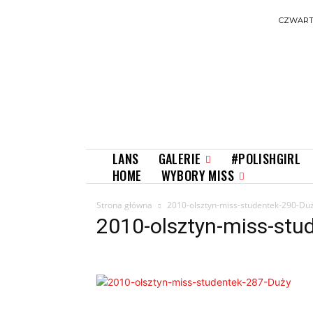
CZWARTE
GALERIE
LANS
#POLISHGIRL
WYBORY MISS
HOME
Strona główna
2010-olsztyn-miss-studentek-290-Duz
2010-olsztyn-miss-stu