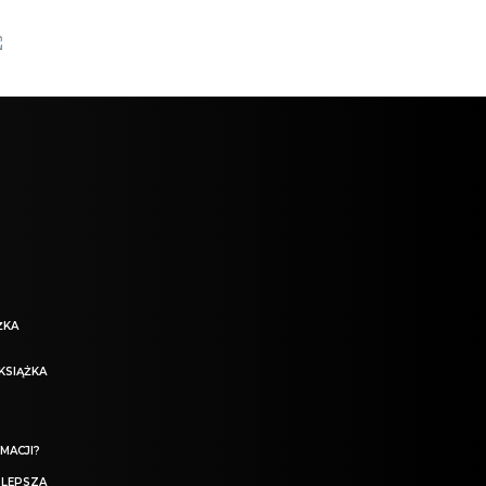
ŻKA
KSIĄŻKA
MACJI?
 LEPSZA