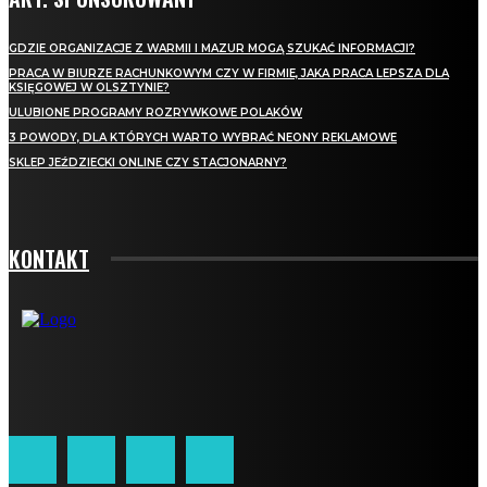
GDZIE ORGANIZACJE Z WARMII I MAZUR MOGĄ SZUKAĆ INFORMACJI?
PRACA W BIURZE RACHUNKOWYM CZY W FIRMIE, JAKA PRACA LEPSZA DLA
KSIĘGOWEJ W OLSZTYNIE?
ULUBIONE PROGRAMY ROZRYWKOWE POLAKÓW
3 POWODY, DLA KTÓRYCH WARTO WYBRAĆ NEONY REKLAMOWE
SKLEP JEŹDZIECKI ONLINE CZY STACJONARNY?
KONTAKT