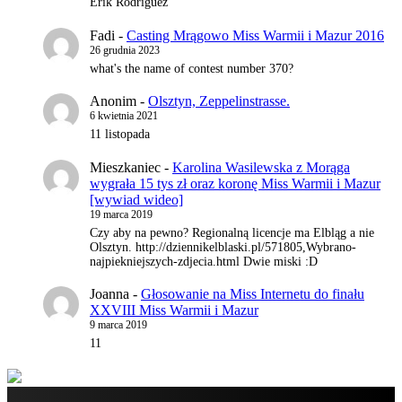
Erik Rodriguez
Fadi
-
Casting Mrągowo Miss Warmii i Mazur 2016
26 grudnia 2023
what's the name of contest number 370?
Anonim
-
Olsztyn, Zeppelinstrasse.
6 kwietnia 2021
11 listopada
Mieszkaniec
-
Karolina Wasilewska z Morąga
wygrała 15 tys zł oraz koronę Miss Warmii i Mazur
[wywiad wideo]
19 marca 2019
Czy aby na pewno? Regionalną licencje ma Elbląg a nie
Olsztyn. http://dziennikelblaski.pl/571805,Wybrano-
najpiekniejszych-zdjecia.html Dwie miski :D
Joanna
-
Głosowanie na Miss Internetu do finału
XXVIII Miss Warmii i Mazur
9 marca 2019
11