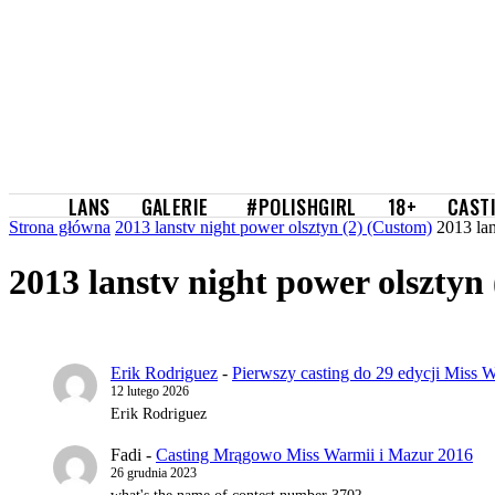
GALERIE
LANS
#POLISHGIRL
18+
CAST
Strona główna
2013 lanstv night power olsztyn (2) (Custom)
2013 lan
2013 lanstv night power olsztyn
Erik Rodriguez
-
Pierwszy casting do 29 edycji Miss W
12 lutego 2026
Erik Rodriguez
Fadi
-
Casting Mrągowo Miss Warmii i Mazur 2016
26 grudnia 2023