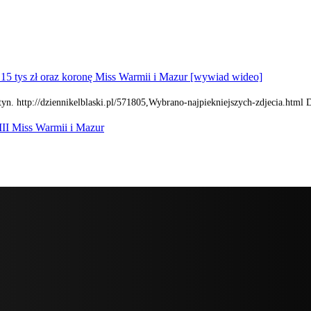
15 tys zł oraz koronę Miss Warmii i Mazur [wywiad wideo]
yn. http://dziennikelblaski.pl/571805,Wybrano-najpiekniejszych-zdjecia.html 
III Miss Warmii i Mazur