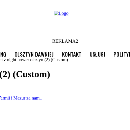
REKLAMA2
ING
OLSZTYN DAWNIEJ
KONTAKT
USŁUGI
POLITY
stv night power olsztyn (2) (Custom)
 (2) (Custom)
armii i Mazur za nami.