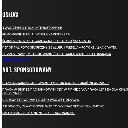
USŁUGI
TWORZENIE STRON INTERNETOWYCH
FILMOWANIE ŚLUBU I WESELA KAMERZYSTA
ŚLUBNA SESJA FOTOGRAFICZNA – FOTO KSIĄŻKA GRATIS
REPORTAŻ FOTOGRAFICZNY ZE ŚLUBU I WESELA – FOTOKSIĄŻKA GRATIS.
CHRZEST ŚWIĘTY – FILMOWANIE / FOTOGRAFOWANIE + FOTOKSIĄŻKA
Załaduj więcej
ART. SPONSOROWANY
GDZIE ORGANIZACJE Z WARMII I MAZUR MOGĄ SZUKAĆ INFORMACJI?
PRACA W BIURZE RACHUNKOWYM CZY W FIRMIE, JAKA PRACA LEPSZA DLA KSIĘ
OLSZTYNIE?
ULUBIONE PROGRAMY ROZRYWKOWE POLAKÓW
3 POWODY, DLA KTÓRYCH WARTO WYBRAĆ NEONY REKLAMOWE
SKLEP JEŹDZIECKI ONLINE CZY STACJONARNY?