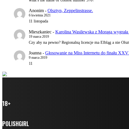
what's the name of contest number 370?
Anonim
-
Olsztyn, Zeppelinstrasse.
6 kwietnia 2021
11 listopada
Mieszkaniec
-
Karolina Wasilewska z Morąga wygrała 
19 marca 2019
Czy aby na pewno? Regionalną licencje ma Elbląg a nie Olszt
Joanna
-
Głosowanie na Miss Internetu do finału XXV
9 marca 2019
11
18+
POLISHGIRL