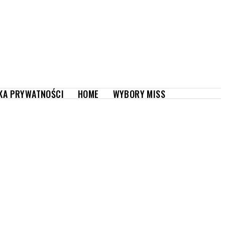
WYBORY MISS
KA PRYWATNOŚCI
HOME