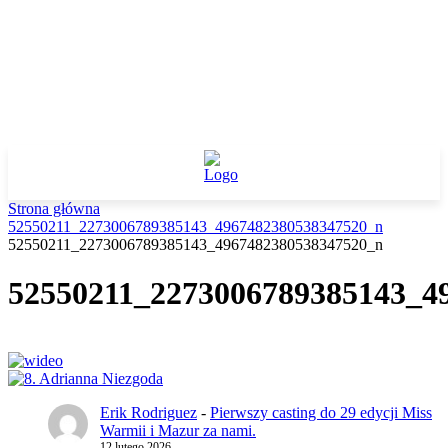
Strona główna
52550211_2273006789385143_4967482380538347520_n
52550211_2273006789385143_4967482380538347520_n
52550211_2273006789385143_4
Erik Rodriguez
-
Pierwszy casting do 29 edycji Miss
Warmii i Mazur za nami.
12 lutego 2026