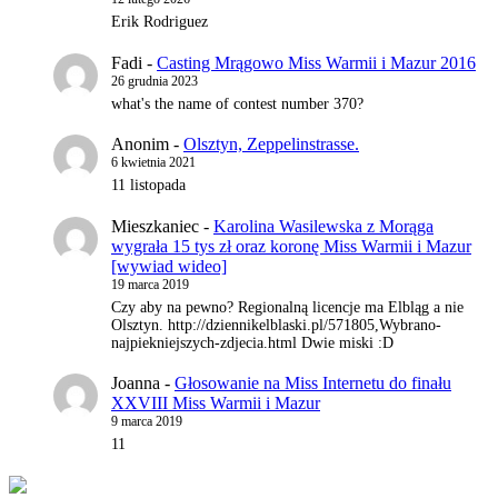
Erik Rodriguez
Fadi
-
Casting Mrągowo Miss Warmii i Mazur 2016
26 grudnia 2023
what's the name of contest number 370?
Anonim
-
Olsztyn, Zeppelinstrasse.
6 kwietnia 2021
11 listopada
Mieszkaniec
-
Karolina Wasilewska z Morąga
wygrała 15 tys zł oraz koronę Miss Warmii i Mazur
[wywiad wideo]
19 marca 2019
Czy aby na pewno? Regionalną licencje ma Elbląg a nie
Olsztyn. http://dziennikelblaski.pl/571805,Wybrano-
najpiekniejszych-zdjecia.html Dwie miski :D
Joanna
-
Głosowanie na Miss Internetu do finału
XXVIII Miss Warmii i Mazur
9 marca 2019
11