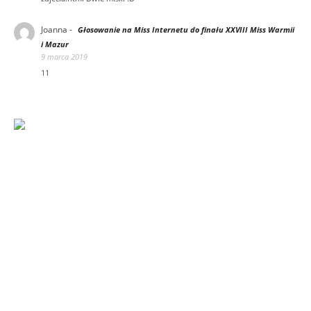
Joanna
-
Głosowanie na Miss Internetu do finału XXVIII Miss Warmii
i Mazur
9 marca 2019
11
18+
POLISHGIRL
USŁUGI