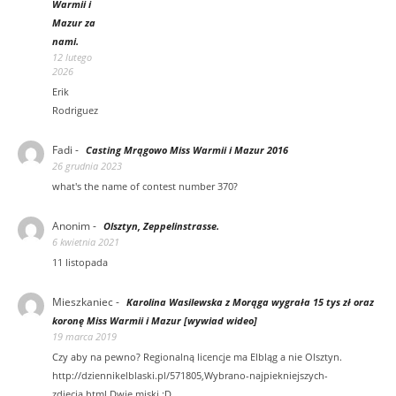
Warmii i
Mazur za
nami.
12 lutego
2026
Erik
Rodriguez
Fadi
-
Casting Mrągowo Miss Warmii i Mazur 2016
26 grudnia 2023
what's the name of contest number 370?
Anonim
-
Olsztyn, Zeppelinstrasse.
6 kwietnia 2021
11 listopada
Mieszkaniec
-
Karolina Wasilewska z Morąga wygrała 15 tys zł oraz
koronę Miss Warmii i Mazur [wywiad wideo]
19 marca 2019
Czy aby na pewno? Regionalną licencje ma Elbląg a nie Olsztyn.
http://dziennikelblaski.pl/571805,Wybrano-najpiekniejszych-
zdjecia.html Dwie miski :D