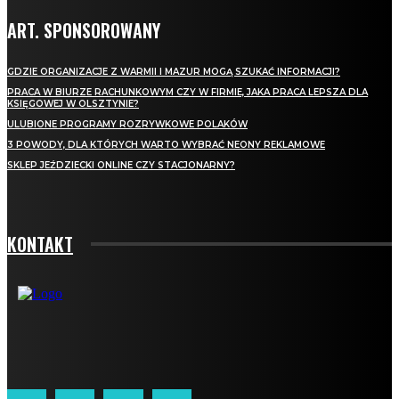
ART. SPONSOROWANY
GDZIE ORGANIZACJE Z WARMII I MAZUR MOGĄ SZUKAĆ INFORMACJI?
PRACA W BIURZE RACHUNKOWYM CZY W FIRMIE, JAKA PRACA LEPSZA DLA
KSIĘGOWEJ W OLSZTYNIE?
ULUBIONE PROGRAMY ROZRYWKOWE POLAKÓW
3 POWODY, DLA KTÓRYCH WARTO WYBRAĆ NEONY REKLAMOWE
SKLEP JEŹDZIECKI ONLINE CZY STACJONARNY?
KONTAKT