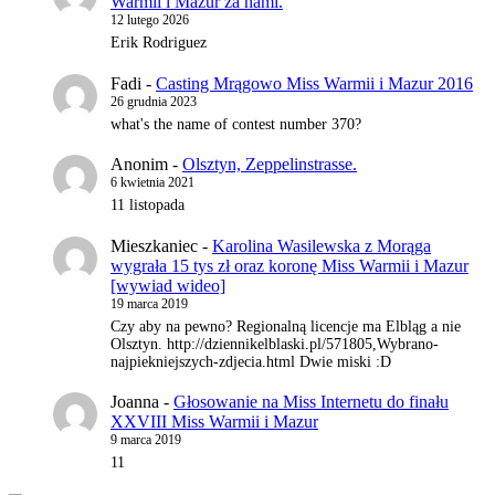
Warmii i Mazur za nami.
12 lutego 2026
Erik Rodriguez
Fadi
-
Casting Mrągowo Miss Warmii i Mazur 2016
26 grudnia 2023
what's the name of contest number 370?
Anonim
-
Olsztyn, Zeppelinstrasse.
6 kwietnia 2021
11 listopada
Mieszkaniec
-
Karolina Wasilewska z Morąga
wygrała 15 tys zł oraz koronę Miss Warmii i Mazur
[wywiad wideo]
19 marca 2019
Czy aby na pewno? Regionalną licencje ma Elbląg a nie
Olsztyn. http://dziennikelblaski.pl/571805,Wybrano-
najpiekniejszych-zdjecia.html Dwie miski :D
Joanna
-
Głosowanie na Miss Internetu do finału
XXVIII Miss Warmii i Mazur
9 marca 2019
11